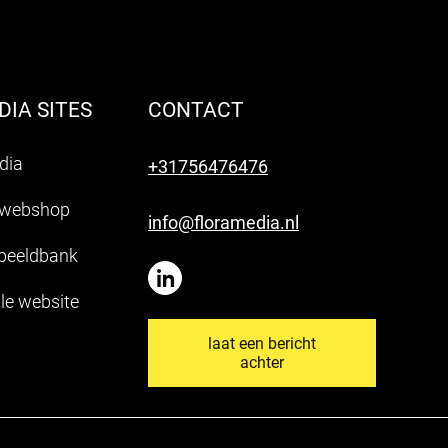
IA SITES
CONTACT
dia
+31756476476
 webshop
info@floramedia.nl
 beeldbank
le website
laat een bericht
achter