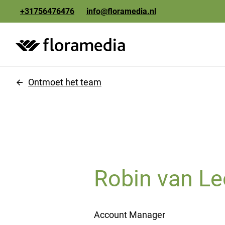
+31756476476
info@floramedia.nl
creatie
Ontmoet het team
fotografie
drukwerk
Robin van L
Account Manager