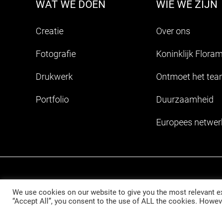
WAT WE DOEN
WIE WE ZIJN
Creatie
Over ons
Fotografie
Koninklijk Flora
Drukwerk
Ontmoet het te
Portfolio
Duurzaamheid
Europees netwer
Disclaimer
Privacybeleid
Cookiebeleid
Voorw
We use cookies on our website to give you the most relevant ex
“Accept All”, you consent to the use of ALL the cookies. Howeve