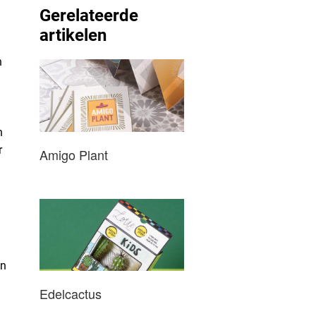
Gerelateerde
artikelen
n
n
r
Amigo Plant
en
Edelcactus