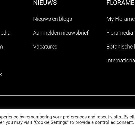
NIEUWS
FLORAMED
Nieuws en blogs
My Florame
media
Aanmelden nieuwsbrief
Floramedia
am
Vacatures
Botanische
Internationa
k
aarden en aanleverspecificaties
perience by remembering your preferences and repeat visits. By cli
r, you may visit "Cookie Settings" to provide a controlled consent.