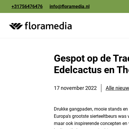
+31756476476
info@floramedia.nl
creatie
Gespot op de Tra
fotografie
Edelcactus en Th
drukwerk
17 november 2022
Alle nieuw
Drukke gangpaden, mooie stands en e
Europa's grootste sierteeltbeurs was v
maar ook inspirerende concepten en v