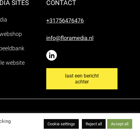
IA SITES
CONTACT
dia
+31756476476
 webshop
info@floramedia.nl
 beeldbank
le website
laat een bericht
achter
cking
Cookie settings
Reject all
Accept all