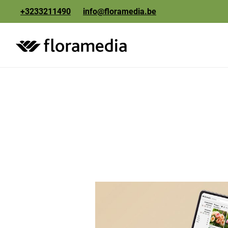
+3233211490
info@floramedia.be
création
photographie
impression