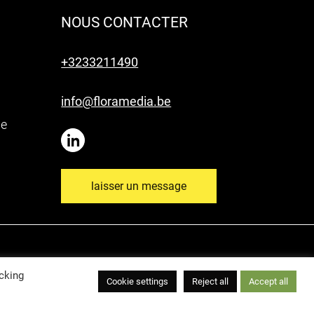
NOUS CONTACTER
+3233211490
info@floramedia.be
ne
laisser un message
cking
Cookie settings
Reject all
Accept all