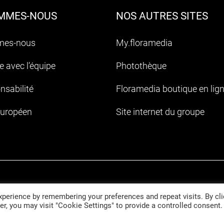
OMMES-NOUS
NOS AUTRES SITES
mes-nous
My.floramedia
 avec l’équipe
Photothèque
nsabilité
Floramedia boutique en lig
Européen
Site internet du groupe
Politique de gestion des cookies
perience by remembering your preferences and repeat visits. By cli
r, you may visit "Cookie Settings" to provide a controlled consent.